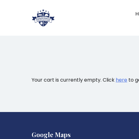
Skip
to
H
content
Service of Excellent
INDEPENDENT H
Your cart is currently empty. Click
here
to g
Google Maps