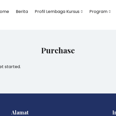
ome
Berita
Profil Lembaga Kursus
Program
OTEL SCHOOL
Purchase
et started.
Alamat
I