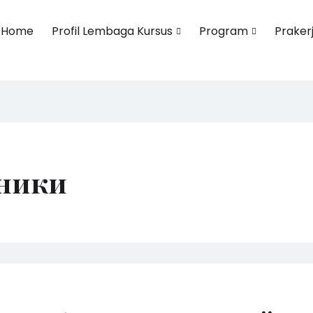
Home
Profil Lembaga Kursus
Program
Praker
OTEL SCHOOL
ники