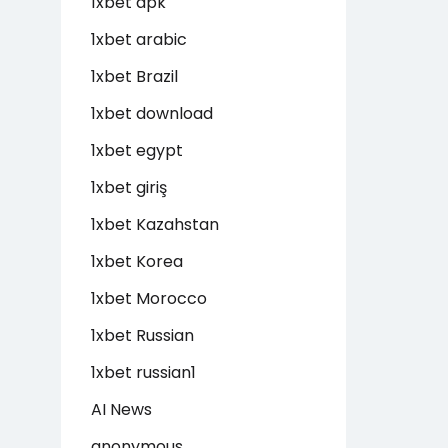
1xbet apk
1xbet arabic
1xbet Brazil
1xbet download
1xbet egypt
1xbet giriş
1xbet Kazahstan
1xbet Korea
1xbet Morocco
1xbet Russian
1xbet russian1
AI News
anonymous