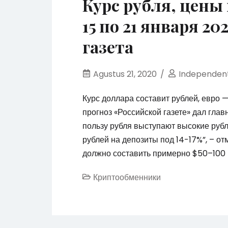
Курс рубля, цены
15 по 21 января 2
газета
Agustus 21, 2020
Independent
Курс доллара составит рублей, евро — 
прогноз «Российской газете» дал гла
пользу рубля выступают высокие руб
рублей на депозиты под 14-17%”, – о
должно составить примерно $50–100
Криптообменники