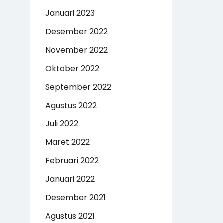
Januari 2023
Desember 2022
November 2022
Oktober 2022
September 2022
Agustus 2022
Juli 2022
Maret 2022
Februari 2022
Januari 2022
Desember 2021
Agustus 2021