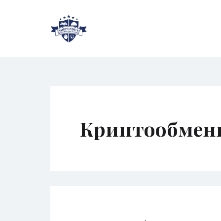
Skip
to
content
Service of Excellent
INDEPENDENT H
Криптообмен