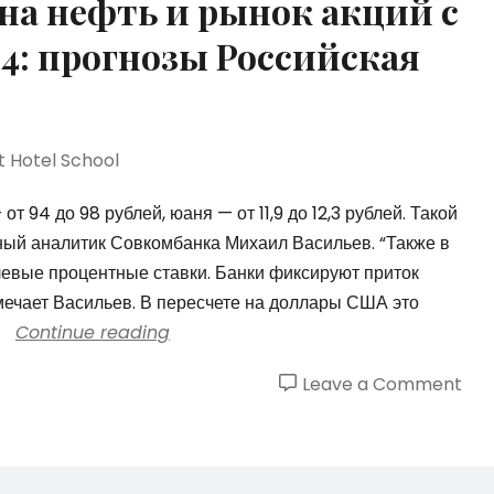
 на нефть и рынок акций с
024: прогнозы Российская
 Hotel School
от 94 до 98 рублей, юаня — от 11,9 до 12,3 рублей. Такой
вный аналитик Совкомбанка Михаил Васильев. “Также в
левые процентные ставки. Банки фиксируют приток
тмечает Васильев. В пересчете на доллары США это
Continue reading
on
Leave a Comment
Кур
руб
цен