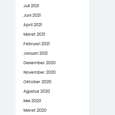
Juli 2021
Juni 2021
April 2021
Maret 2021
Februari 2021
Januari 2021
Desember 2020
November 2020
Oktober 2020
Agustus 2020
Mei 2020
Maret 2020