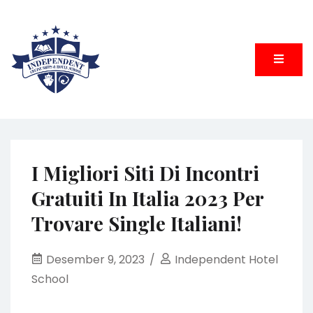
Skip
to
content
Service of Excellent
INDEPENDENT HOTEL SCHOOL
I Migliori Siti Di Incontri
Gratuiti In Italia 2023 Per
Trovare Single Italiani!
Desember 9, 2023
Independent Hotel
School