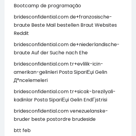
Bootcamp de programação
bridesconfidential.com de+franzosische-
braute Beste Mail bestellen Braut Websites
Reddit
bridesconfidential.com de+niederlandische-
braute Auf der Suche nach Ehe
bridesconfidential.com tr+evlilik-icin-
amerikan-gelinleri Posta SipariЕџi Gelin
Д°ncelemeleri
bridesconfidential.com tr+sicak-brezilyali-
kadinlar Posta SipariЕџi Gelin EndГјstrisi
bridesconfidential.com venezuelanske-
bruder beste postordre brudeside
btt feb