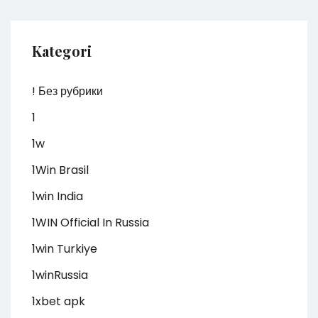
Kategori
! Без рубрики
1
1w
1Win Brasil
1win India
1WIN Official In Russia
1win Turkiye
1winRussia
1xbet apk