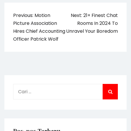
Navigasi
Previous:
Motion
Next:
21+ Finest Chat
pos
Picture Association
Rooms In 2024 To
Hires Chief Accounting
Unravel Your Boredom
Officer Patrick Wolf
Cari
untuk:
Pos-pos Terbaru