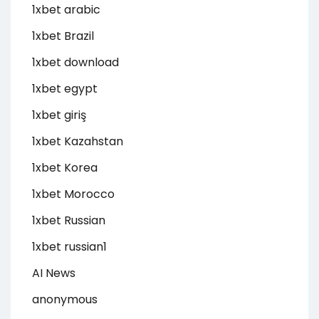
1xbet arabic
1xbet Brazil
1xbet download
1xbet egypt
1xbet giriş
1xbet Kazahstan
1xbet Korea
1xbet Morocco
1xbet Russian
1xbet russian1
AI News
anonymous